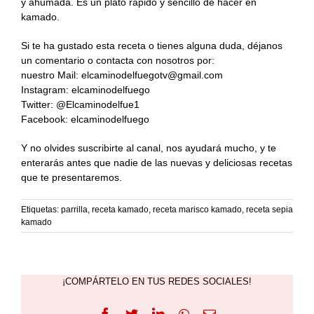
y ahumada. Es un plato rápido y sencillo de hacer en
kamado.
Si te ha gustado esta receta o tienes alguna duda, déjanos
un comentario o contacta con nosotros por:
nuestro Mail:
elcaminodelfuegotv@gmail.com
Instagram: elcaminodelfuego
Twitter: @Elcaminodelfue1
Facebook: elcaminodelfuego
Y no olvides suscribirte al canal, nos ayudará mucho, y te
enterarás antes que nadie de las nuevas y deliciosas recetas
que te presentaremos.
Etiquetas:
parrilla
,
receta kamado
,
receta marisco kamado
,
receta sepia
kamado
¡COMPÁRTELO EN TUS REDES SOCIALES!
Facebook
Twitter
LinkedIn
WhatsApp
Correo