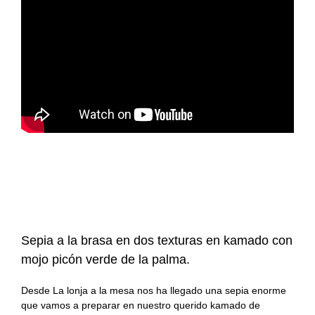
#KamadoViajero
Carnes
Grandes chefs
#RetoFuego
Pescados
Reportajes
#RetoKamado
Mariscos
Consejos
Actualidad
Internacional
Accesorios
gastronómica
Actualidad
Accesorios para
Arroces
cocinar con fuego
gastronómica
Producto del mes
Guisos
Producto del mes
Consejos del fuego
Postres
Sepia a la brasa en dos texturas en kamado con
mojo picón verde de la palma.
Panes, pizzas y
empanadas
Desde La lonja a la mesa nos ha llegado una sepia enorme
que vamos a preparar en nuestro querido kamado de