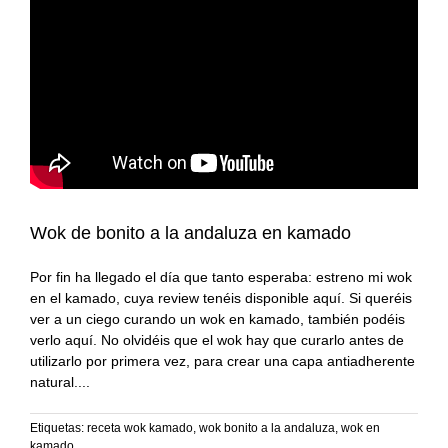
#KamadoViajero
Carnes
Grandes chefs
#RetoFuego
Pescados
Reportajes
#RetoKamado
Mariscos
Consejos
Actualidad
Internacional
Accesorios
gastronómica
Actualidad
Accesorios para
Arroces
Wok de bonito a la andaluza en kamado
cocinar con fuego
gastronómica
Por fin ha llegado el día que tanto esperaba: estreno mi wok
Producto del mes
Guisos
Producto del mes
en el kamado, cuya review tenéis disponible aquí. Si queréis
ver a un ciego curando un wok en kamado, también podéis
Consejos del fuego
Postres
verlo aquí. No olvidéis que el wok hay que curarlo antes de
utilizarlo por primera vez, para crear una capa antiadherente
natural.
Panes, pizzas y
empanadas
Etiquetas:
receta wok kamado
,
wok bonito a la andaluza
,
wok en
kamado