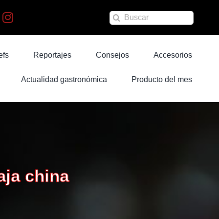
Buscar:
efs
Reportajes
Consejos
Accesorios
Actualidad gastronómica
Producto del mes
aja china