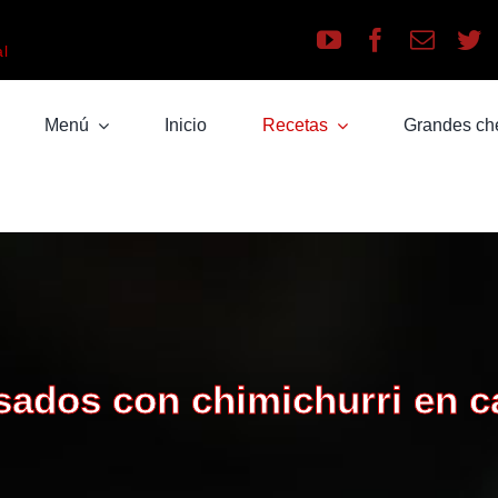
a
al
Menú
Inicio
Recetas
Grandes ch
sados con chimichurri en c