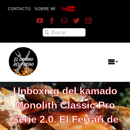
Saltar
al
CONTACTO
SOBRE MÍ
contenido
Buscar:
Toggle
Naviga
Menú
Unboxing del kamado
Destacados
Inicio
Monolith Classic Pro
Reportajes
Recetas
Serie 2.0. El Ferrari de