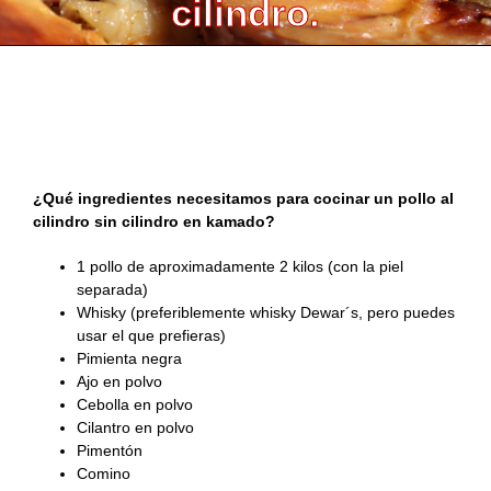
cilindro.
#KamadoViajero
Carnes
Grandes chefs
#RetoFuego
Pescados
Reportajes
Pollo al cilindro sin cilindro en kamado. ¿Sin
#RetoKamado
Mariscos
Consejos
cilindro🤯? Sí, sin cilindro.
Actualidad
Internacional
Accesorios
¿Qué ingredientes necesitamos para cocinar un pollo al
gastronómica
cilindro sin cilindro en kamado?
Actualidad
Accesorios para
Arroces
cocinar con fuego
gastronómica
1 pollo de aproximadamente 2 kilos (con la piel
separada)
Producto del mes
Guisos
Producto del mes
Whisky (preferiblemente whisky Dewar´s, pero puedes
usar el que prefieras)
Pimienta negra
Consejos del fuego
Postres
Ajo en polvo
Cebolla en polvo
Panes, pizzas y
Cilantro en polvo
empanadas
Pimentón
Comino