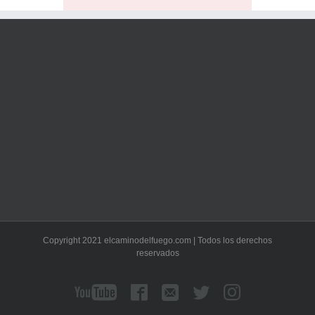
Copyright 2021 elcaminodelfuego.com | Todos los derechos
reservados
YouTube
Facebook
Correo
Twitter
Instagram
electrónico