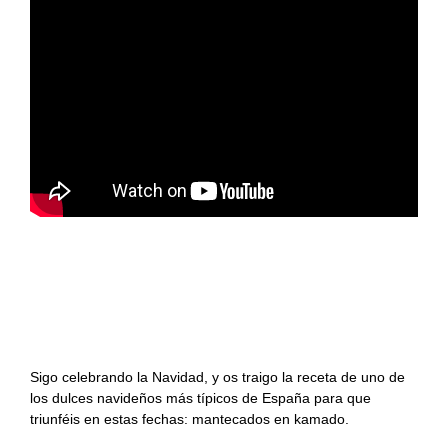
#KamadoViajero
Carnes
Grandes chefs
#RetoFuego
Pescados
Reportajes
#RetoKamado
Mariscos
Consejos
Actualidad
Internacional
Accesorios
gastronómica
Actualidad
Accesorios para
Arroces
cocinar con fuego
gastronómica
Producto del mes
Guisos
Producto del mes
Mantecados en kamado
Consejos del fuego
Postres
Sigo celebrando la Navidad, y os traigo la receta de uno de
Panes, pizzas y
los dulces navideños más típicos de España para que
empanadas
triunféis en estas fechas: mantecados en kamado.