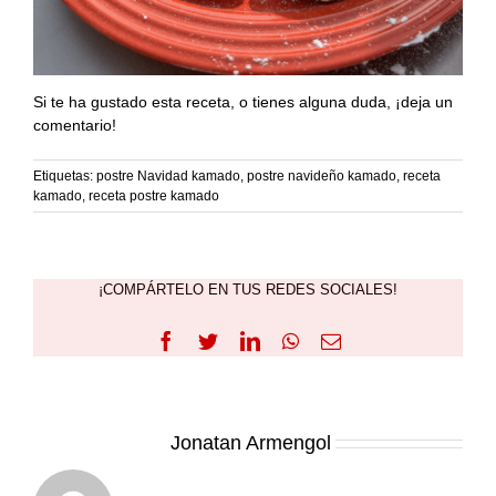
Si te ha gustado esta receta, o tienes alguna duda, ¡deja un
comentario!
Etiquetas:
postre Navidad kamado
,
postre navideño kamado
,
receta
kamado
,
receta postre kamado
¡COMPÁRTELO EN TUS REDES SOCIALES!
Facebook
Twitter
LinkedIn
WhatsApp
Correo
electrónico
Sobre el Autor:
Jonatan Armengol