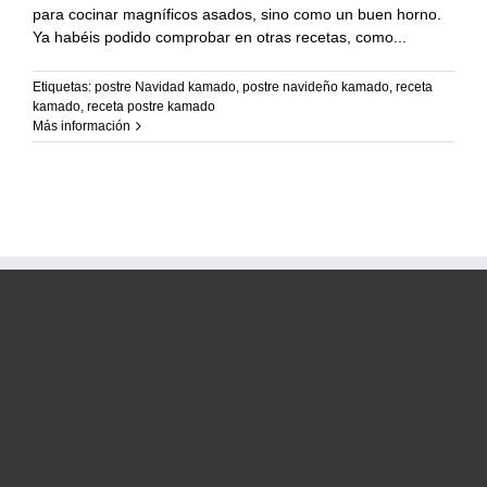
Recetas Caja China
para cocinar magníficos asados, sino como un buen horno.
Ya habéis podido comprobar en otras recetas, como
Recetas Kamado
Etiquetas:
postre Navidad kamado
,
postre navideño kamado
,
receta
kamado
,
receta postre kamado
Más información