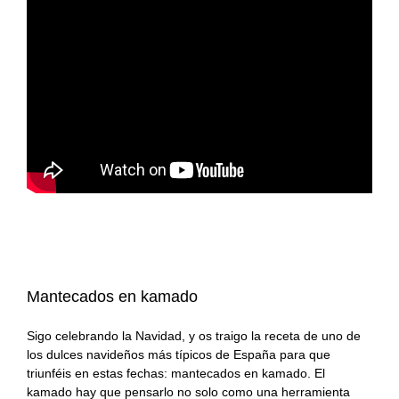
#KamadoViajero
Carnes
Grandes chefs
#RetoFuego
Pescados
Reportajes
#RetoKamado
Mariscos
Consejos
Actualidad
Internacional
Accesorios
gastronómica
Actualidad
Accesorios para
Arroces
cocinar con fuego
gastronómica
Producto del mes
Guisos
Producto del mes
Mantecados en kamado
Consejos del fuego
Postres
Sigo celebrando la Navidad, y os traigo la receta de uno de
Panes, pizzas y
los dulces navideños más típicos de España para que
empanadas
triunféis en estas fechas: mantecados en kamado. El
kamado hay que pensarlo no solo como una herramienta