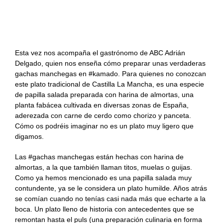
Recetas Caja China
Gachas manchegas en kamado con el
gastrónomo de ABC Adrián Delgado: ¿Cómo
Recetas Kamado
cocinan los gastrónomos?
Esta vez nos acompaña el gastrónomo de ABC Adrián
Delgado, quien nos enseña cómo preparar unas verdaderas
gachas manchegas en #kamado. Para quienes no conozcan
este plato tradicional de Castilla La Mancha, es una especie
de papilla salada preparada con harina de almortas, una
planta fabácea cultivada en diversas zonas de España,
aderezada con carne de cerdo como chorizo y panceta.
Cómo os podréis imaginar no es un plato muy ligero que
digamos.
Las #gachas manchegas están hechas con harina de
almortas, a la que también llaman titos, muelas o guijas.
Como ya hemos mencionado es una papilla salada muy
contundente, ya se le considera un plato humilde. Años atrás
se comían cuando no tenías casi nada más que echarte a la
boca. Un plato lleno de historia con antecedentes que se
remontan hasta el puls (una preparación culinaria en forma