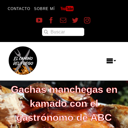
Saltar
al
CONTACTO
SOBRE MÍ
contenido
Buscar:
Toggle
Naviga
Menú
Gachas manchegas en
Destacados
Inicio
kamado con el
Reportajes
Recetas
gastrónomo de ABC