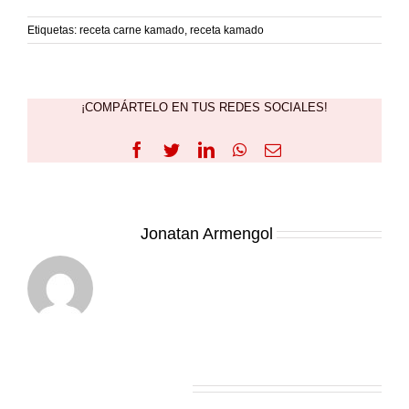
Etiquetas:
receta carne kamado
,
receta kamado
¡COMPÁRTELO EN TUS REDES SOCIALES!
Facebook
Twitter
LinkedIn
WhatsApp
Correo
electrónico
Sobre el Autor:
Jonatan Armengol
Artículos relacionados