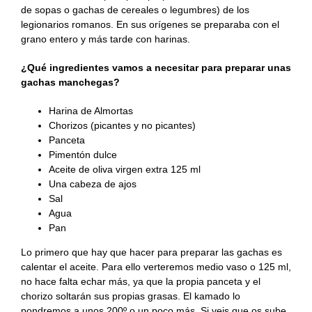
de sopas o gachas de cereales o legumbres) de los
legionarios romanos. En sus orígenes se preparaba con el
grano entero y más tarde con harinas.
¿Qué ingredientes vamos a necesitar para preparar unas
gachas manchegas?
Harina de Almortas
Chorizos (picantes y no picantes)
Panceta
Pimentón dulce
Aceite de oliva virgen extra 125 ml
Una cabeza de ajos
Sal
Agua
Pan
Lo primero que hay que hacer para preparar las gachas es
calentar el aceite. Para ello verteremos medio vaso o 125 ml,
no hace falta echar más, ya que la propia panceta y el
chorizo soltarán sus propias grasas. El kamado lo
pondremos a unos 200º o un poco más. Si veis que os sube