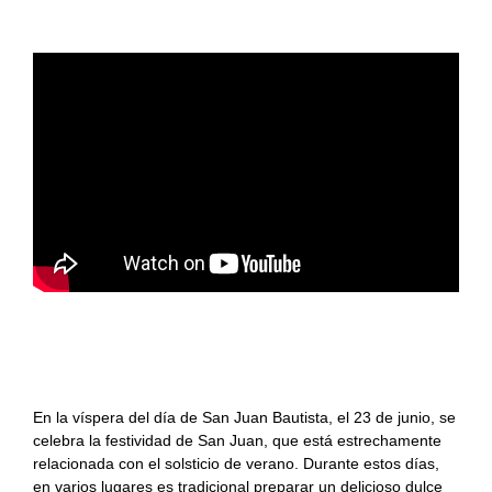
#KamadoViajero
Carnes
Grandes chefs
#RetoFuego
Pescados
Reportajes
#RetoKamado
Mariscos
Consejos
Actualidad
Internacional
Accesorios
gastronómica
Actualidad
Accesorios para
Arroces
cocinar con fuego
gastronómica
Producto del mes
Guisos
Producto del mes
Coca de San Juan en kamado para dar la
bienvenida al verano.
Consejos del fuego
Postres
En la víspera del día de San Juan Bautista, el 23 de junio, se
Panes, pizzas y
celebra la festividad de San Juan, que está estrechamente
empanadas
relacionada con el solsticio de verano. Durante estos días,
en varios lugares es tradicional preparar un delicioso dulce