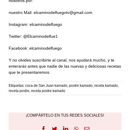
nosotros por:
nuestro Mail: elcaminodelfuegotv@gmail.com
Instagram: elcaminodelfuego
Twitter: @Elcaminodelfue1
Facebook: elcaminodelfuego
Y no olvides suscribirte al canal, nos ayudará mucho, y te
enterarás antes que nadie de las nuevas y deliciosas recetas
que te presentaremos.
Etiquetas:
coca de San Juan kamado
,
postre kamado
,
receta kamado
,
receta postre
,
receta postre kamado
¡COMPÁRTELO EN TUS REDES SOCIALES!
Facebook
Twitter
LinkedIn
WhatsApp
Correo