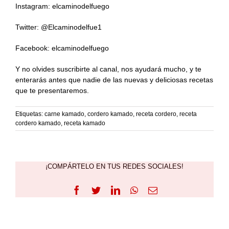
Instagram: elcaminodelfuego
Twitter: @Elcaminodelfue1
Facebook: elcaminodelfuego
Y no olvides suscribirte al canal, nos ayudará mucho, y te
enterarás antes que nadie de las nuevas y deliciosas recetas
que te presentaremos.
Etiquetas:
carne kamado
,
cordero kamado
,
receta cordero
,
receta
cordero kamado
,
receta kamado
¡COMPÁRTELO EN TUS REDES SOCIALES!
Facebook
Twitter
LinkedIn
WhatsApp
Correo
electrónico