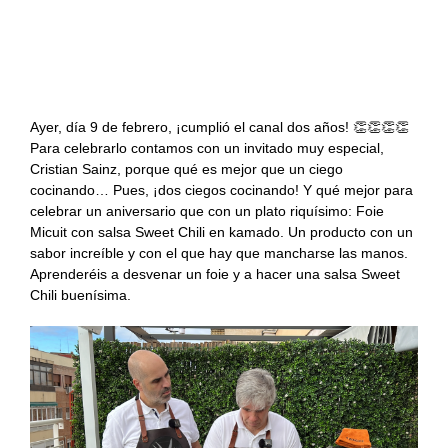
Recetas Caja China
Foie micuit en kamado con salsa Sweet Chili
#aniversario ¿Dos ciegos cocinan mejor que
Recetas Kamado
uno?
Ayer, día 9 de febrero, ¡cumplió el canal dos años! 👏👏👏👏
Para celebrarlo contamos con un invitado muy especial,
Cristian Sainz, porque qué es mejor que un ciego
cocinando… Pues, ¡dos ciegos cocinando! Y qué mejor para
celebrar un aniversario que con un plato riquísimo: Foie
Micuit con salsa Sweet Chili en kamado. Un producto con un
sabor increíble y con el que hay que mancharse las manos.
Aprenderéis a desvenar un foie y a hacer una salsa Sweet
Chili buenísima.