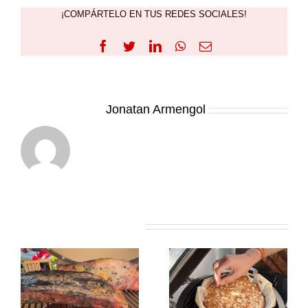
Recetas Caja China
¡COMPÁRTELO EN TUS REDES SOCIALES!
Recetas Kamado
Facebook
Twitter
LinkedIn
WhatsApp
Correo
electrónico
Sobre el Autor:
Jonatan Armengol
Artículos relacionados