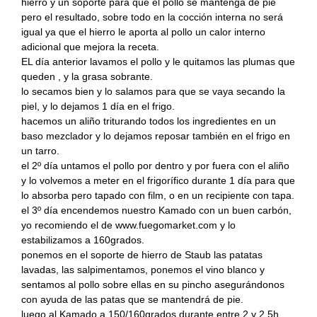
hierro y un soporte para que el pollo se mantenga de pié
pero el resultado, sobre todo en la cocción interna no será
igual ya que el hierro le aporta al pollo un calor interno
adicional que mejora la receta.
EL día anterior lavamos el pollo y le quitamos las plumas que
queden , y la grasa sobrante.
lo secamos bien y lo salamos para que se vaya secando la
piel, y lo dejamos 1 día en el frigo.
hacemos un aliño triturando todos los ingredientes en un
baso mezclador y lo dejamos reposar también en el frigo en
un tarro.
el 2º día untamos el pollo por dentro y por fuera con el aliño
y lo volvemos a meter en el frigorífico durante 1 día para que
lo absorba pero tapado con film, o en un recipiente con tapa.
el 3º día encendemos nuestro Kamado con un buen carbón,
yo recomiendo el de www.fuegomarket.com y lo
estabilizamos a 160grados.
ponemos en el soporte de hierro de Staub las patatas
lavadas, las salpimentamos, ponemos el vino blanco y
sentamos al pollo sobre ellas en su pincho asegurándonos
con ayuda de las patas que se mantendrá de pie.
luego al Kamado a 150/160grados durante entre 2 y 2,5h