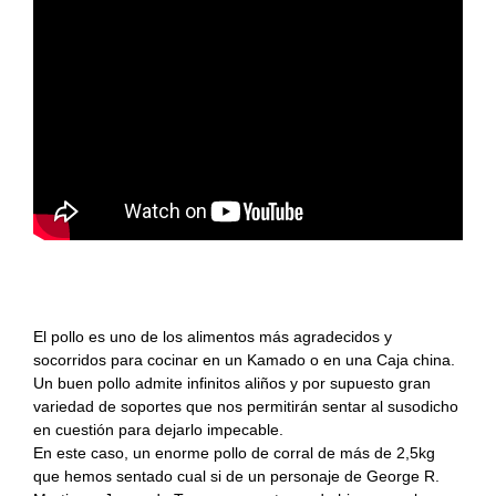
#KamadoViajero
Carnes
Grandes chefs
#RetoFuego
Pescados
Reportajes
#RetoKamado
Mariscos
Consejos
Actualidad
Internacional
Accesorios
gastronómica
Actualidad
Accesorios para
Arroces
cocinar con fuego
gastronómica
Pollo sentado al Kamado
Producto del mes
Guisos
Producto del mes
El pollo es uno de los alimentos más agradecidos y
socorridos para cocinar en un Kamado o en una Caja china.
Consejos del fuego
Postres
Un buen pollo admite infinitos aliños y por supuesto gran
variedad de soportes que nos permitirán sentar al susodicho
Panes, pizzas y
en cuestión para dejarlo impecable.
empanadas
En este caso, un enorme pollo de corral de más de 2,5kg
que hemos sentado cual si de un personaje de George R.