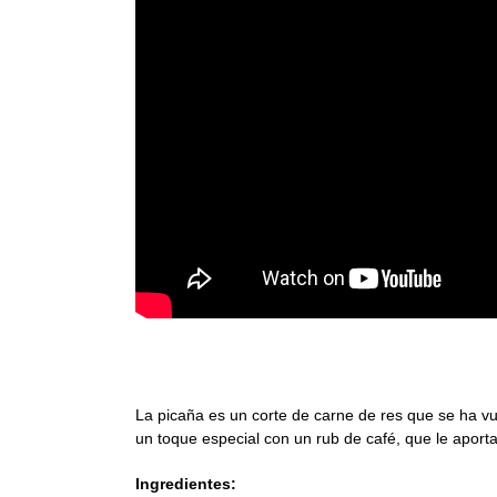
Picaña con rub de café y cacao en kamad
La picaña es un corte de carne de res que se ha vue
un toque especial con un rub de café, que le aport
Ingredientes: