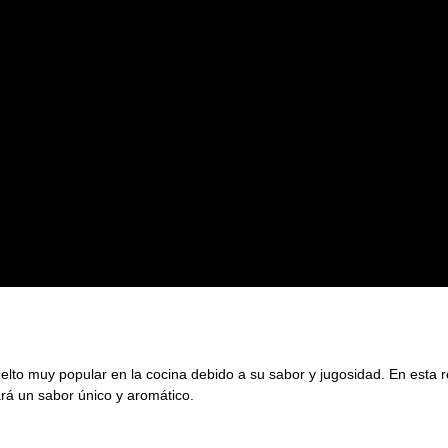
o con el seguidor Carlos Aisa
lto muy popular en la cocina debido a su sabor y jugosidad. En esta rec
ará un sabor único y aromático.