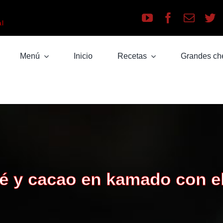
a
al
Menú
Inicio
Recetas
Grandes ch
fé y cacao en kamado con el