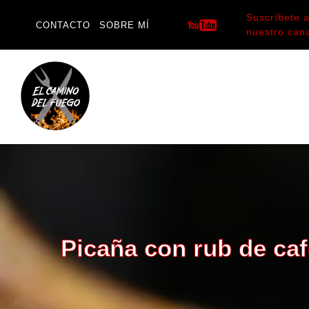
Saltar
Suscríbete 
al
CONTACTO
SOBRE MÍ
nuestro can
contenido
Picaña con rub de ca