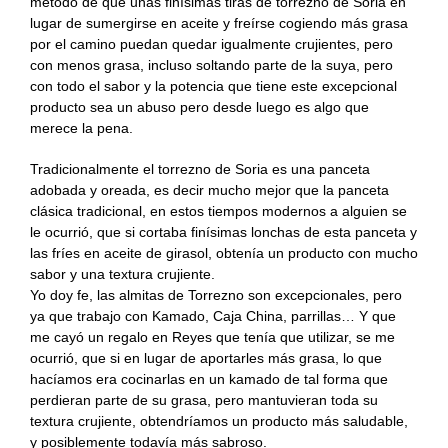
método de que unas finísimas tiras de torrezno de Soria en
Recetas Caja China
lugar de sumergirse en aceite y freírse cogiendo más grasa
por el camino puedan quedar igualmente crujientes, pero
Recetas Kamado
con menos grasa, incluso soltando parte de la suya, pero
con todo el sabor y la potencia que tiene este excepcional
producto sea un abuso pero desde luego es algo que
merece la pena.
Tradicionalmente el torrezno de Soria es una panceta
adobada y oreada, es decir mucho mejor que la panceta
clásica tradicional, en estos tiempos modernos a alguien se
le ocurrió, que si cortaba finísimas lonchas de esta panceta y
las fríes en aceite de girasol, obtenía un producto con mucho
sabor y una textura crujiente.
Yo doy fe, las almitas de Torrezno son excepcionales, pero
ya que trabajo con Kamado, Caja China, parrillas… Y que
me cayó un regalo en Reyes que tenía que utilizar, se me
ocurrió, que si en lugar de aportarles más grasa, lo que
hacíamos era cocinarlas en un kamado de tal forma que
perdieran parte de su grasa, pero mantuvieran toda su
textura crujiente, obtendríamos un producto más saludable,
y posiblemente todavía más sabroso.