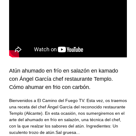
#KamadoViajero
Carnes
Grandes chefs
#RetoFuego
Pescados
Reportajes
#RetoKamado
Mariscos
Consejos
Actualidad
Internacional
Accesorios
gastronómica
Actualidad
Accesorios para
Arroces
Atún ahumado en frío en salazón en kamado
cocinar con fuego
gastronómica
con Ángel García chef restaurante Templo.
Producto del mes
Guisos
Producto del mes
Cómo ahumar en frio con carbón.
Bienvenidos a El Camino del Fuego TV. Esta vez, os traemos
Consejos del fuego
Postres
una receta del chef Ángel García del reconocido restaurante
Templo (Alicante). En esta ocasión, nos sumergiremos en el
Panes, pizzas y
arte del ahumado en frío en salazón, una técnica del chef,
empanadas
con la que realzar los sabores del atún. Ingredientes: Un
suculento trozo de atún.Sal gruesa