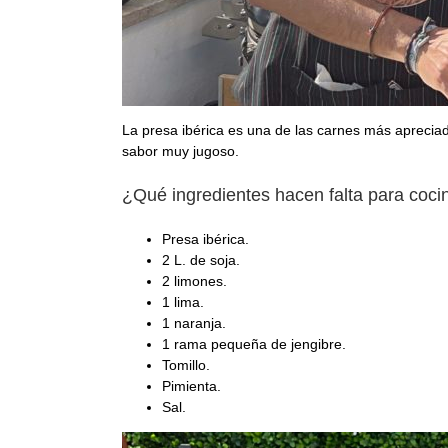
La presa ibérica es una de las carnes más apreciad
sabor muy jugoso.
¿Qué ingredientes hacen falta para coc
Presa ibérica.
2 L. de soja.
2 limones.
1 lima.
1 naranja.
1 rama pequeña de jengibre.
Tomillo.
Pimienta.
Sal.