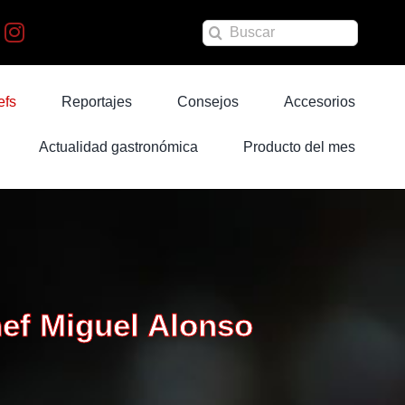
Buscar:
efs
Reportajes
Consejos
Accesorios
Actualidad gastronómica
Producto del mes
hef Miguel Alonso