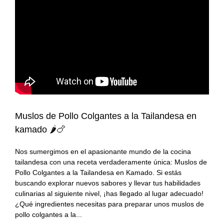
#KamadoViajero
Carnes
Grandes chefs
#RetoFuego
Pescados
Reportajes
#RetoKamado
Mariscos
Consejos
Actualidad
Internacional
Accesorios
gastronómica
Actualidad
Accesorios para
Arroces
Muslos de Pollo Colgantes a la Tailandesa en
cocinar con fuego
gastronómica
kamado 🌶️🍗
Producto del mes
Guisos
Producto del mes
Nos sumergimos en el apasionante mundo de la cocina
tailandesa con una receta verdaderamente única: Muslos de
Consejos del fuego
Postres
Pollo Colgantes a la Tailandesa en Kamado. Si estás
buscando explorar nuevos sabores y llevar tus habilidades
Panes, pizzas y
culinarias al siguiente nivel, ¡has llegado al lugar adecuado!
empanadas
¿Qué ingredientes necesitas para preparar unos muslos de
pollo colgantes a la