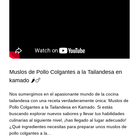
#KamadoViajero
Carnes
Grandes chefs
#RetoFuego
Pescados
Reportajes
#RetoKamado
Mariscos
Consejos
Actualidad
Internacional
Accesorios
gastronómica
Actualidad
Accesorios para
Arroces
Muslos de Pollo Colgantes a la Tailandesa en
cocinar con fuego
gastronómica
kamado 🌶️🍗
Producto del mes
Guisos
Producto del mes
Nos sumergimos en el apasionante mundo de la cocina
tailandesa con una receta verdaderamente única: Muslos de
Consejos del fuego
Postres
Pollo Colgantes a la Tailandesa en Kamado. Si estás
buscando explorar nuevos sabores y llevar tus habilidades
Panes, pizzas y
culinarias al siguiente nivel, ¡has llegado al lugar adecuado!
empanadas
¿Qué ingredientes necesitas para preparar unos muslos de
pollo colgantes a la