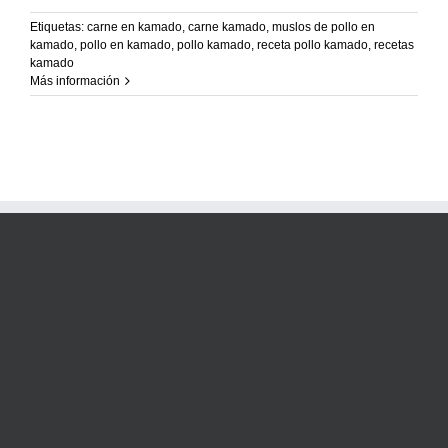
Recetas Caja China
Etiquetas:
carne en kamado
,
carne kamado
,
muslos de pollo en
kamado
,
pollo en kamado
,
pollo kamado
,
receta pollo kamado
,
recetas
Recetas Kamado
kamado
Más información