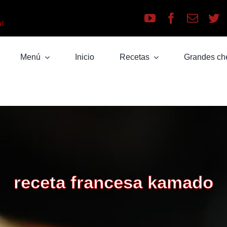
a
al
Menú
Inicio
Recetas
Grandes ch
receta francesa kamado