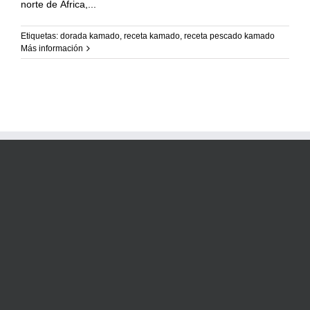
Recetas Caja China
norte de África,
Etiquetas:
dorada kamado
,
receta kamado
,
receta pescado kamado
Recetas Kamado
Más información