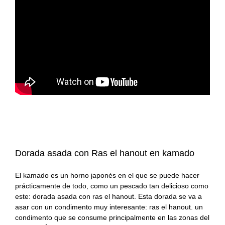
#KamadoViajero
Carnes
Grandes chefs
#RetoFuego
Pescados
Reportajes
#RetoKamado
Mariscos
Consejos
Actualidad
Internacional
Accesorios
gastronómica
Actualidad
Accesorios para
Arroces
cocinar con fuego
gastronómica
Producto del mes
Guisos
Producto del mes
Dorada asada con Ras el hanout en kamado
Consejos del fuego
Postres
El kamado es un horno japonés en el que se puede hacer
prácticamente de todo, como un pescado tan delicioso como
Panes, pizzas y
este: dorada asada con ras el hanout. Esta dorada se va a
empanadas
asar con un condimento muy interesante: ras el hanout. un
condimento que se consume principalmente en las zonas del