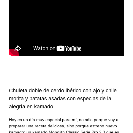
#KamadoViajero
Carnes
Grandes chefs
#RetoFuego
Pescados
Reportajes
#RetoKamado
Mariscos
Consejos
Actualidad
Internacional
Accesorios
gastronómica
Actualidad
Accesorios para
Arroces
cocinar con fuego
gastronómica
Producto del mes
Guisos
Producto del mes
Chuleta doble de cerdo ibérico con ajo y chile
morita y patatas asadas con especias de la
Consejos del fuego
Postres
alegría en kamado
Panes, pizzas y
Hoy es un día muy especial para mí, no sólo porque voy a
empanadas
preparar una receta deliciosa, sino porque estreno nuevo
kamado: un kamado Monolith Classic Serie Pro 2.0 que es