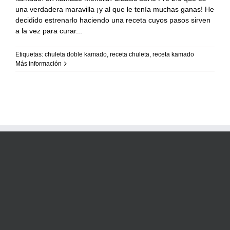
Recetas Caja China
una verdadera maravilla ¡y al que le tenía muchas ganas! He
decidido estrenarlo haciendo una receta cuyos pasos sirven
Recetas Kamado
a la vez para curar
Etiquetas:
chuleta doble kamado
,
receta chuleta
,
receta kamado
Más información