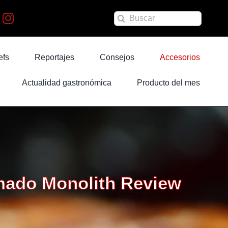
Buscar:
efs
Reportajes
Consejos
Accesorios
Actualidad gastronómica
Producto del mes
amado Monolith Review