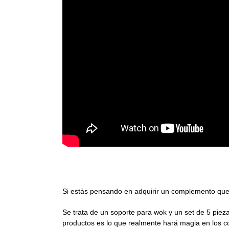
Soporte para wok y set wok de 5 piezas
Si estás pensando en adquirir un complemento que t
Se trata de un soporte para wok y un set de 5 pie
productos es lo que realmente hará magia en los c