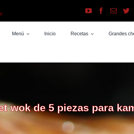
a
al
Menú
Inicio
Recetas
Grandes ch
et wok de 5 piezas para k