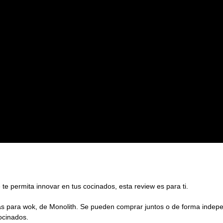
 para kamado Monolith Review
e permita innovar en tus cocinados, esta review es para ti.
zas para wok, de Monolith. Se pueden comprar juntos o de forma inde
ocinados.