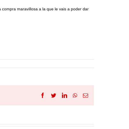
 compra maravillosa a la que le vais a poder dar
Facebook
Twitter
LinkedIn
WhatsApp
Correo
electrónico