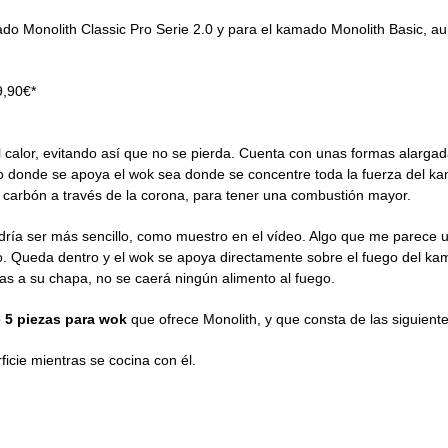
 Monolith Classic Pro Serie 2.0 y para el kamado Monolith Basic, a
9,90€*
 calor, evitando así que no se pierda. Cuenta con unas formas alargada
to donde se apoya el wok sea donde se concentre toda la fuerza del k
 carbón a través de la corona, para tener una combustión mayor.
ría ser más sencillo, como muestro en el vídeo. Algo que me parece 
go. Queda dentro y el wok se apoya directamente sobre el fuego del ka
as a su chapa, no se caerá ningún alimento al fuego.
e 5 piezas para wok
que ofrece Monolith, y que consta de las siguiente
icie mientras se cocina con él.