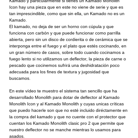
Kamado y particularmente si tienes un Kamado Monolith
Recetas Caja China
Icon hay una pieza que en este no viene de serie y que es
tan imprescindible, como que sin ella, un Kamado no es un
Recetas Kamado
Kamado.
El kamado, no deja de ser un horno con cúpula y que
funciona con carbón y que puede funcionar como parrilla
abierta, pero sin un disco de cordierita o de cerámica que se
interponga entre el fuego y el plato que estés cocinando, en
un gran número de casos, sobre todo cuando cocinamos a
fuego lento si no utilizamos un deflector, la pieza de carne o
pescado que cocinemos sufrirá una deshidratación poco
adecuada para los fines de textura y jugosidad que
buscamos.
En este vídeo te muestro el sistema tan sencillo que ha
desarrollado Monolith para dotar de deflector al Kamado
Monolith Icon y al Kamado Monolith y cuyas unicas críticas
que puedo hacerle son que no esté incluido diréctamente en
la compra del kamado y que no cuente con el protector que
cuentan los Kamado Monolith clasic pro 2 que permite que
nuestro deflector no se manche mientras lo usamos para
asados.