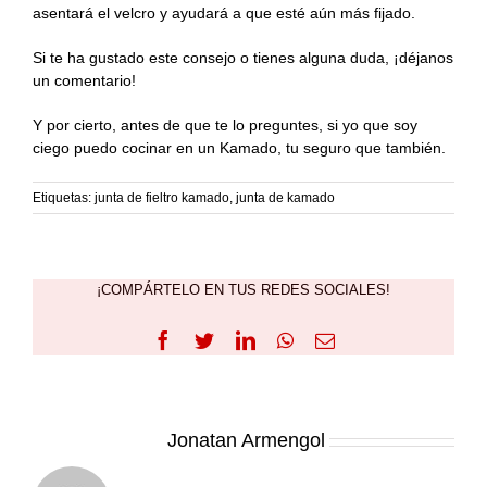
asentará el velcro y ayudará a que esté aún más fijado.
Si te ha gustado este consejo o tienes alguna duda, ¡déjanos
un comentario!
Y por cierto, antes de que te lo preguntes, si yo que soy
ciego puedo cocinar en un Kamado, tu seguro que también.
Etiquetas:
junta de fieltro kamado
,
junta de kamado
¡COMPÁRTELO EN TUS REDES SOCIALES!
Facebook
Twitter
LinkedIn
WhatsApp
Correo
electrónico
Sobre el Autor:
Jonatan Armengol