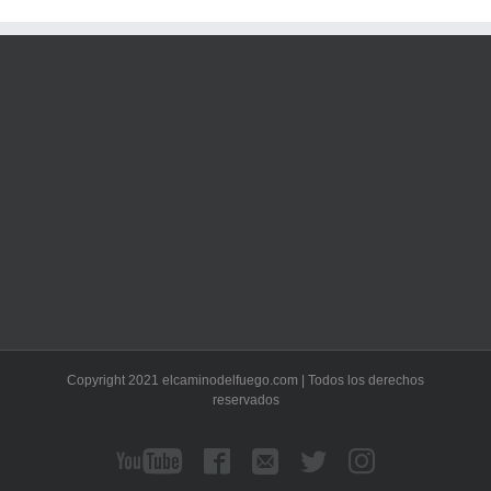
Copyright 2021 elcaminodelfuego.com | Todos los derechos
reservados
YouTube
Facebook
Correo
Twitter
Instagram
electrónico