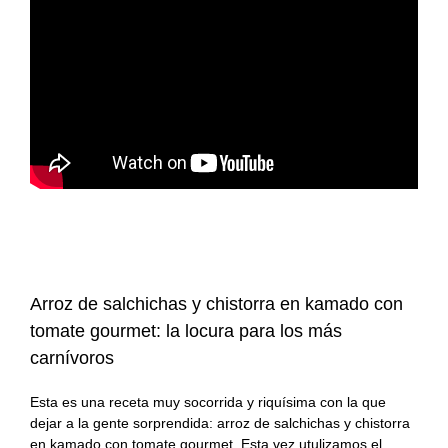
#KamadoViajero
Carnes
Grandes chefs
#RetoFuego
Pescados
Reportajes
#RetoKamado
Mariscos
Consejos
Actualidad
Internacional
Accesorios
gastronómica
Actualidad
Accesorios para
Arroces
cocinar con fuego
gastronómica
Producto del mes
Guisos
Producto del mes
Arroz de salchichas y chistorra en kamado con
tomate gourmet: la locura para los más
Consejos del fuego
Postres
carnívoros
Panes, pizzas y
Esta es una receta muy socorrida y riquísima con la que
empanadas
dejar a la gente sorprendida: arroz de salchichas y chistorra
en kamado con tomate gourmet. Esta vez utulizamos el