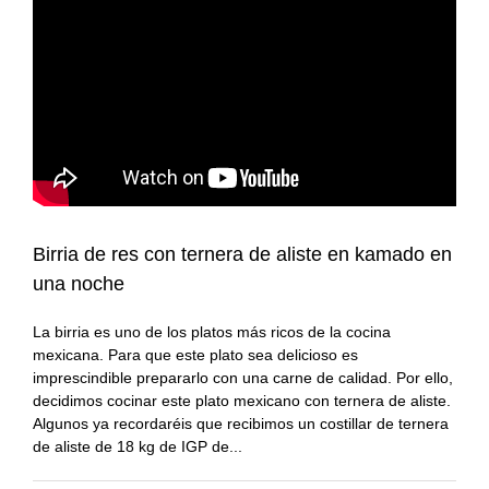
#KamadoViajero
Carnes
Grandes chefs
#RetoFuego
Pescados
Reportajes
#RetoKamado
Mariscos
Consejos
Actualidad
Internacional
Accesorios
gastronómica
Actualidad
Accesorios para
Arroces
Birria de res con ternera de aliste en kamado en
cocinar con fuego
gastronómica
una noche
Producto del mes
Guisos
Producto del mes
La birria es uno de los platos más ricos de la cocina
mexicana. Para que este plato sea delicioso es
Consejos del fuego
Postres
imprescindible prepararlo con una carne de calidad. Por ello,
decidimos cocinar este plato mexicano con ternera de aliste.
Panes, pizzas y
Algunos ya recordaréis que recibimos un costillar de ternera
empanadas
de aliste de 18 kg de IGP de