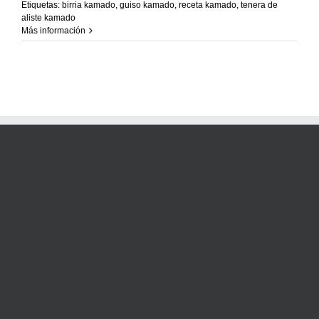
Recetas Caja China
Etiquetas:
birria kamado
,
guiso kamado
,
receta kamado
,
tenera de
aliste kamado
Más información
Recetas Kamado