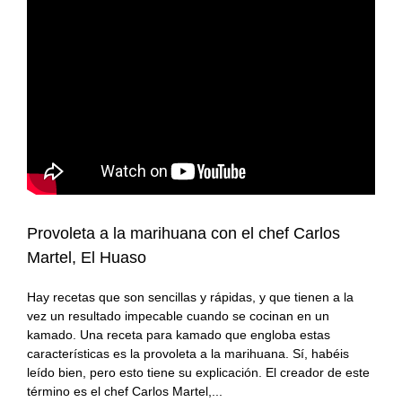
#KamadoViajero
Carnes
Grandes chefs
#RetoFuego
Pescados
Reportajes
#RetoKamado
Mariscos
Consejos
Actualidad
Internacional
Accesorios
gastronómica
Actualidad
Accesorios para
Arroces
cocinar con fuego
gastronómica
Provoleta a la marihuana con el chef Carlos
Producto del mes
Guisos
Producto del mes
Martel, El Huaso
Hay recetas que son sencillas y rápidas, y que tienen a la
Consejos del fuego
Postres
vez un resultado impecable cuando se cocinan en un
kamado. Una receta para kamado que engloba estas
Panes, pizzas y
características es la provoleta a la marihuana. Sí, habéis
empanadas
leído bien, pero esto tiene su explicación. El creador de este
término es el chef Carlos Martel,