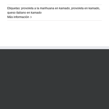
Recetas Caja China
Etiquetas:
provoleta a la marihuana en kamado
,
provoleta en kamado
,
queso italiano en kamado
Recetas Kamado
Más información