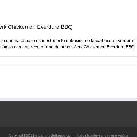
 Jerk Chicken en Everdure BBQ
visto que hace poco os mostré este unboxing de la barbacoa Everdure 
lógica con una receta llena de sabor: Jerk Chicken en Everdure BBQ. ¡E
Copyright 2021 elcaminodelfuego.com | Todos los derechos reservados