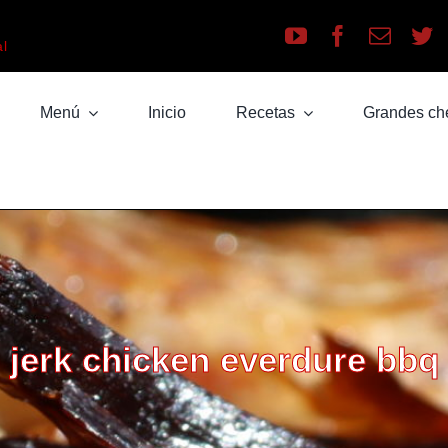
a
al
Menú
Inicio
Recetas
Grandes ch
jerk chicken everdure bbq