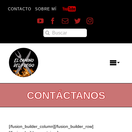
Saltar
al
CONTACTO
SOBRE MÍ
contenido
Buscar:
Toggle
Naviga
Menú
CONTÁCTANOS
Destacados
Inicio
Reportajes
Recetas
[/fusion_builder_column][/fusion_builder_row]